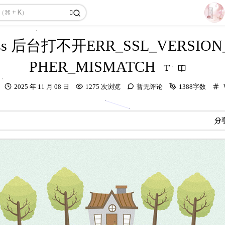
1
ess 后台打不开ERR_SSL_VERSION
2
PHER_MISMATCH
3
4
发
2025 年 11 月 08 日
1275 次浏览
暂无评论
1388字数
布
5
时
6
间：
分
7
8
9
10