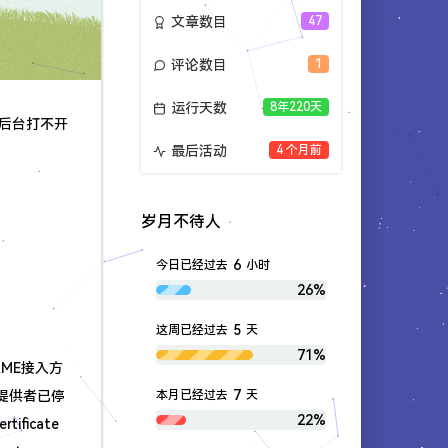
文章数目
47
评论数目
1
运行天数
8年220天
网站后台打不开
最后活动
4 个月前
岁月不待人
6
今日已经过去
小时
26%
5
这周已经过去
天
71%
AME接入方
7
本月已经过去
天
面板提供者已停
22%
ificate