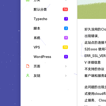
分类
默认分类
16
Typecho
7
脚本
2
好久没用的Clo
出现错误。
系统
9
此站点的连接
VPS
10
520.ooo 
ERR_SSL_VE
WordPress
3
V 详细信息
页面
不支持的协议
客户端和服务器
时光机
友链
文章归档
气温二十度
此问题的出现主
式使用cloud
友情链接
止服务。 Clou
留言板