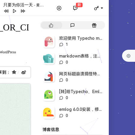
只要为你活一天
新
- 黄英华 / 刘家昌
只要为你活一天
黄英华 / 刘家昌
热
最
随
_OR_CI
Dancing With Your Ghost
69
门
新
机
文
评
文
欢迎使用 Typecho markdown语法
YMCA (Original Version 1978)
章
论
章
评
1
Village People
查尔斯顿舞 (律动舞)
DJ紀轩
论
分
WordPress
数：
markdown表格，注脚。sagiri修改
类：
我没K(恐龙扛)
混音魔王
评
0
论
轻松快乐又动感
孙雨华
享到：
数：
网页标题崩溃搞怪特效，svg特效。
阿衣莫（抖音DJ完整版）
Lunarie
评
0
论
Kiat Jud Day
DjKeinth
数：
[转]给Typecho、Emlog鼠标点击文字特效，评论者认证插件。
Panama
Matteo
评
0
论
Moskau
Dschinghis Khan
数：
emlog 6.0.0安装，修改。
评
0
论
数：
博客信息