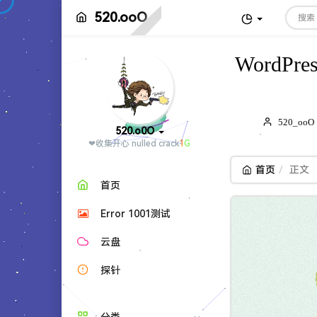
520.ooO
WordPr
博
520_ooO
520.o0O
主：
❤收集开心 nulled cra
?
o
a
0
首页
正文
首页
Error 1001测试
云盘
探针