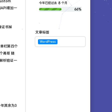
ustom
8
今年已经过去
个月
API增加一
66%
边缘证书掉
文章标签
WordPress
边菜单栏第四个
个甬哥 随
T解析验证一
一年其余为3