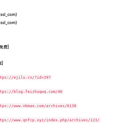
sl_com)
sl_com)
t[免费]
版]
tps://ejilu.cn/?id=297
tps://blog.feizhuqwq.com/46
tps://www.nbmao.com/archives/6130
tps://www.qnfcp.xyz/index.php/archives/123/