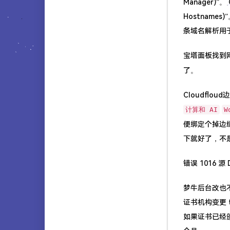
Manager)”
Hostnam
关于
条域名解析用
宝塔面板找到网
了。
Cloudflo
计算和 AI
W
便绑定个掉边缘
下就好了，不
错误 1016 
梦牛后台改也不
证书机构变更 tl
如果证书已经颁发