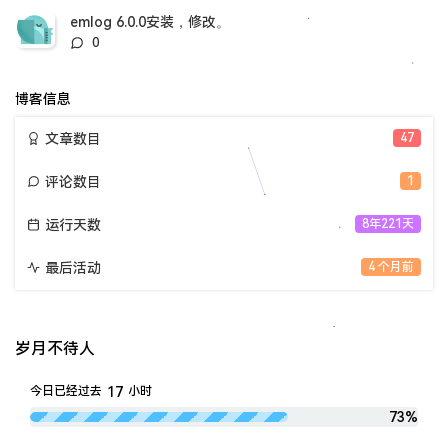
数：
emlog 6.0.0安装，修改。
评
0
论
数：
博客信息
文章数目
47
评论数目
1
运行天数
8年221天
最后活动
4 个月前
岁月不待人
17
今日已经过去
小时
73%