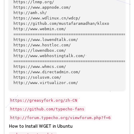
https://lnmp.org/

https://www.appnode.com/

http://amh.sh/

https://www.wdlinux.cn/wdcp/

https://github.com/mustafaramadhan/kloxo

http://www.webmin.com/

===================================================
https://www.lowendtalk.com/

https://www.hostloc.com/

https://lowendbox.com/

http://www.webhostingtalk.com/

===================================================
https://www.whmcs.com/

https://www.directadmin.com/

https://solusvm.com/

http://www.virtualizor.com/
https://greasyfork.org/zh-CN
https://github.com/typecho-fans
http://forum.typecho.org/viewforum.php?f=6
How to Install WGET in Ubuntu