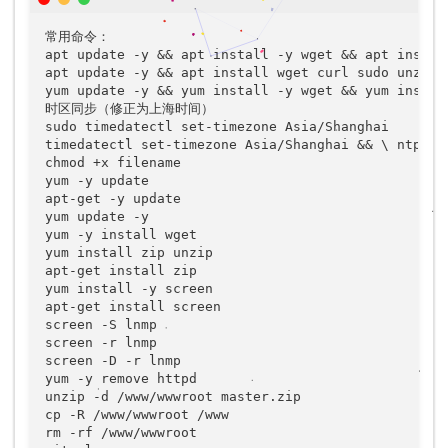
常用命令：

apt update -y && apt install -y wget && apt install
apt update -y && apt install wget curl sudo unzip g
yum update -y && yum install -y wget && yum install
时区同步（修正为上海时间）

sudo timedatectl set-timezone Asia/Shanghai

timedatectl set-timezone Asia/Shanghai && \ ntpdat
chmod +x filename

yum -y update

apt-get -y update

yum update -y

yum -y install wget

yum install zip unzip

apt-get install zip

yum install -y screen

apt-get install screen

screen -S lnmp

screen -r lnmp

screen -D -r lnmp

yum -y remove httpd

unzip -d /www/wwwroot master.zip

cp -R /www/wwwroot /www

rm -rf /www/wwwroot
