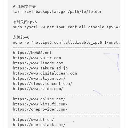
# 压缩文件夹

tar -zcvf backup.tar.gz /path/to/folder

临时关闭ipv6

sudo sysctl -w net.ipv6.conf.all.disable_ipv6=1 &&
永关ipv6

echo -e "net.ipv6.conf.all.disable_ipv6=1\nnet.ipv
===================================================
https://bwh88.net

https://www.vultr.com

https://www.linode.com

https://www.sakura.ad.jp

https://www.digitalocean.com

https://www.aliyun.com/

https://cloud.tencent.com/

https://www.zzidc.com/

-------------------------------------------------

https://www.online.net/

https://www.kimsufi.com/

https://oneprovider.com/

===================================================
https://www.bt.cn/

https://oneinstack.com/
