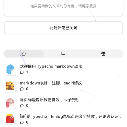
如果觉得我的文章对你有用，请随意赞赏
此处评论已关闭
热
最
随
门
新
机
文
评
文
欢迎使用 Typecho markdown语法
章
论
章
评
1
论
数：
markdown表格，注脚。sagiri修改
评
0
论
数：
网页标题崩溃搞怪特效，svg特效。
评
0
论
数：
[转]给Typecho、Emlog鼠标点击文字特效，评论者认证插件。
评
0
论