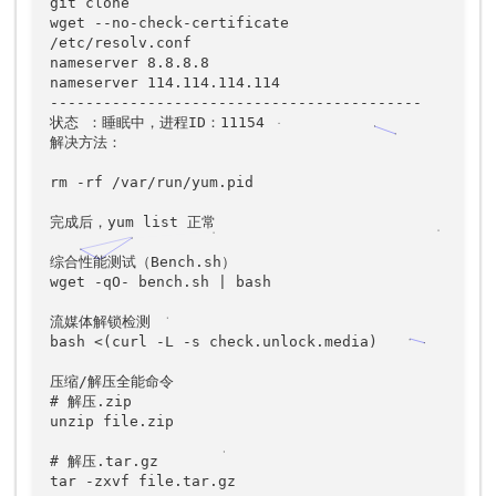
git clone

wget --no-check-certificate

/etc/resolv.conf

nameserver 8.8.8.8

nameserver 114.114.114.114

------------------------------------------

状态 ：睡眠中，进程ID：11154

解决方法：

rm -rf /var/run/yum.pid

完成后，yum list 正常

综合性能测试（Bench.sh）

wget -qO- bench.sh | bash

流媒体解锁检测

bash <(curl -L -s check.unlock.media)

压缩/解压全能命令

# 解压.zip

unzip file.zip  

# 解压.tar.gz

tar -zxvf file.tar.gz  
