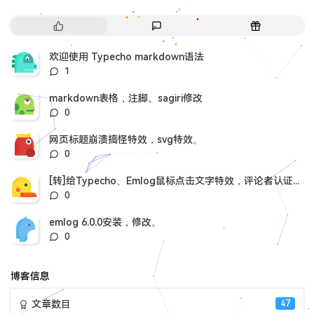
热
最
随
门
新
机
文
评
文
欢迎使用 Typecho markdown语法
章
论
章
评
1
论
数：
markdown表格，注脚。sagiri修改
评
0
论
数：
网页标题崩溃搞怪特效，svg特效。
评
0
论
数：
[转]给Typecho、Emlog鼠标点击文字特效，评论者认证插件。
评
0
论
数：
emlog 6.0.0安装，修改。
评
0
论
数：
博客信息
文章数目
47