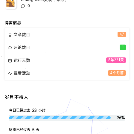
评
0
论
数：
博客信息
文章数目
47
评论数目
1
运行天数
8年221天
最后活动
4 个月前
岁月不待人
23
今日已经过去
小时
96%
5
这周已经过去
天