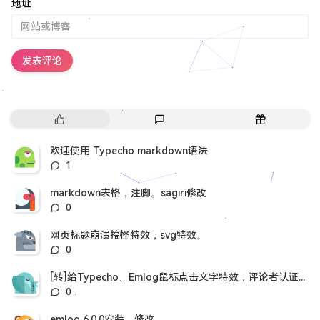
地址
发表评论
热
最
随
门
新
机
文
评
文
欢迎使用 Typecho markdown语法
章
论
章
评
1
论
数：
markdown表格，注脚。sagiri修改
评
0
论
数：
网页标题崩溃搞怪特效，svg特效。
评
0
论
数：
[转]给Typecho、Emlog鼠标点击文字特效，评论者认证插件。
评
0
论
数：
emlog 6.0.0安装，修改。