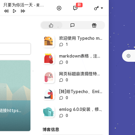
只要为你活一天
新
- 黄英华 / 刘家昌
只要为你活一天
黄英华 / 刘家昌
热
最
随
Dancing With Your Ghost
69
门
新
机
文
评
文
欢迎使用 Typecho markdown语法
YMCA (Original Version 1978)
章
论
章
评
1
Village People
查尔斯顿舞 (律动舞)
DJ紀轩
论
数：
markdown表格，注脚。sagiri修改
我没K(恐龙扛)
混音魔王
评
0
论
轻松快乐又动感
孙雨华
数：
网页标题崩溃搞怪特效，svg特效。
阿衣莫（抖音DJ完整版）
Lunarie
评
0
论
Kiat Jud Day
DjKeinth
数：
[转]给Typecho、Emlog鼠标点击文字特效，评论者认证插件。
Panama
Matteo
评
0
论
Moskau
Dschinghis Khan
数：
emlog 6.0.0安装，修改。
说明关于handsome主题的一些美化和修改统一记录,方便以后快速查找；本文来自以下链接https://github.com/racns/AliceSty...
评
0
论
数：
博客信息