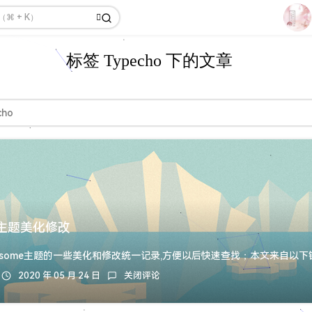
1
标签 Typecho 下的文章
2
3
4
cho
5
6
7
8
9
me主题美化修改
10
2020 年 05 月 24 日
关闭评论