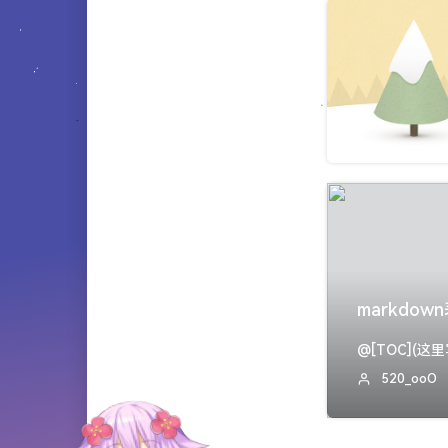
关于
markdow
520_ooO