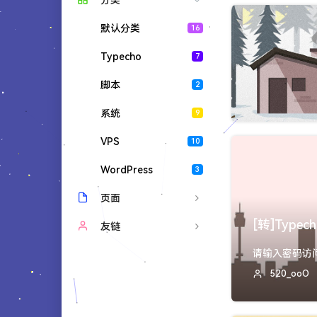
分类
默认分类
16
Typecho
7
脚本
2
系统
9
VPS
10
WordPress
3
页面
[转]Type
时光机
友链
请输入密码访
文章归档
气温二十度
520_ooO
友情链接
留言板