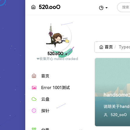
520.ooO
首页
Type
520.o0O
❤收集开心 nulled cracked
首页
Error 1001测试
handso
云盘
探针
520_ooO