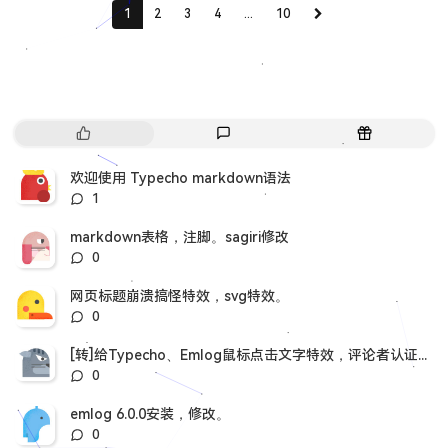
1
2
3
4
...
10
热
最
随
门
新
机
文
评
文
欢迎使用 Typecho markdown语法
章
论
章
评
1
论
数：
markdown表格，注脚。sagiri修改
评
0
论
数：
网页标题崩溃搞怪特效，svg特效。
评
0
论
数：
[转]给Typecho、Emlog鼠标点击文字特效，评论者认证插件。
评
0
论
数：
emlog 6.0.0安装，修改。
评
0