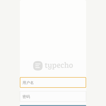
用
户
名
密
码